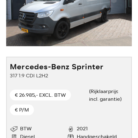
Mercedes-Benz Sprinter
317 1.9 CDI L2H2
2
(Rijklaarprijs
€ 26.985,- EXCL. BTW
incl. garantie)
€
P/M
BTW
2021
Diesel
Handgeschakeld