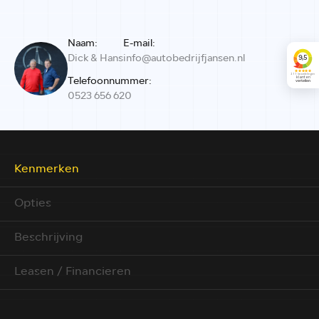
Naam:
E-mail:
Dick & Hans
info@autobedrijfjansen.nl
Telefoonnummer:
0523 656 620
Kenmerken
Opties
Beschrijving
Leasen / Financieren