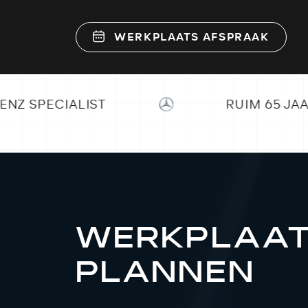
WERKPLAATS AFSPRAAK
T
RUIM 65 JAAR ERVARING
WERKPLAA
PLANNEN