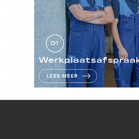
01
Werkplaatsafspraak
LEES MEER