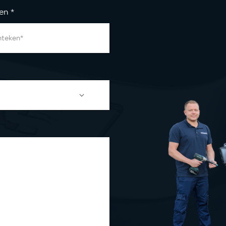
ken
*