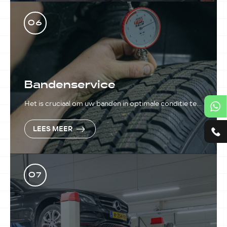
06
Bandenservice
Het is cruciaal om uw banden in optimale conditie te
houden, omdat ze een grote rol spelen in uw
verkeersveiligheid.
LEES MEER
07