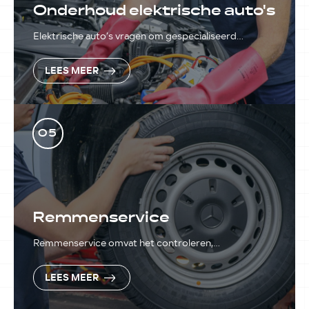
Onderhoud elektrische auto's
Elektrische auto’s vragen om gespecialiseerd
onderhoud om optimale prestaties en een lange
levensduur te garanderen.
LEES MEER
05
Remmenservice
Remmenservice omvat het controleren,
onderhouden en indien nodig repareren van remmen
in uw voertuig.
LEES MEER