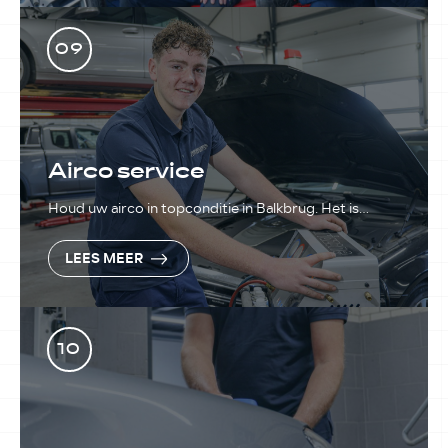
09
Airco service
Houd uw airco in topconditie in Balkbrug. Het is
belangrijk om regelmatig onderhoud aan uw
airconditioning uit te laten voeren.
LEES MEER
10