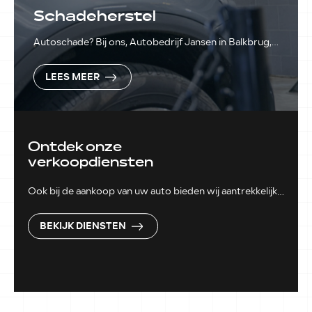
Schadeherstel
Autoschade? Bij ons, Autobedrijf Jansen in Balkbrug,
bent u aan het juiste adres voor snel en vakkundig
schadeherstel.
LEES MEER
Ontdek onze
verkoopdiensten
Ook bij de aankoop van uw auto bieden wij aantrekkelijke
diensten aan. Meer weten?
BEKIJK DIENSTEN