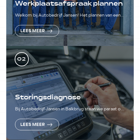
Werkplaatsafspraak plannen
Welkom bij Autobedrijf Jansen! Het plannen van een
werkplaatsafspraak is bij ons nog nooit zo eenvoudig
geweest.
LEES MEER
02
Storingsdiagnose
Bij Autobedrijf Jansen in Balkbrug staan we paraat om
snel auto-storingen te verhelpen.
LEES MEER