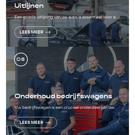
Uitlijnen
Een goede uitlijning van uw auto is essentieel voor een
optimale wegligging.
LEES MEER
08
Onderhoud bedrijfswagens
Uw bedrijfswagen is een cruciaal onderdeel van uw
onderneming. Om stilstand te voorkomen en uw
wagenpark optimaal te laten presteren, biedt
LEES MEER
Autobedrijf Jansen in Balkbrug professioneel
onderhoud voor bedrijfswagens.