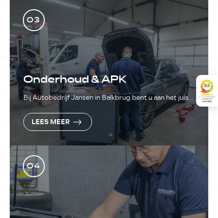
03
Onderhoud & APK
Bij Autobedrijf Jansen in Balkbrug bent u aan het juiste
adres voor een betrouwbare APK-keuring en
professioneel auto-onderhoud.
LEES MEER
04