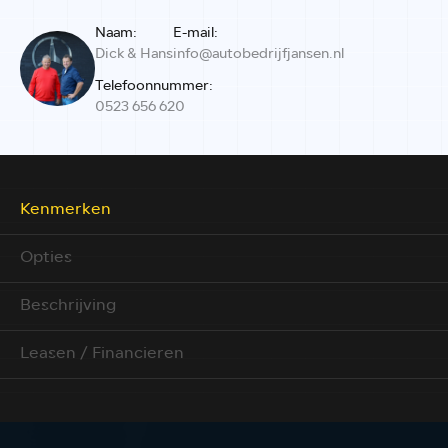
Naam:
E-mail:
Dick & Hans
info@autobedrijfjansen.nl
Telefoonnummer:
0523 656 620
Kenmerken
Opties
Beschrijving
Leasen / Financieren