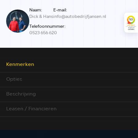
Naam:
E-mail:
Dick & Hans
info@autobedrijfjansen.nl
Telefoonnummer:
0523 656 620
Kenmerken
Opties
Beschrijving
Leasen / Financieren