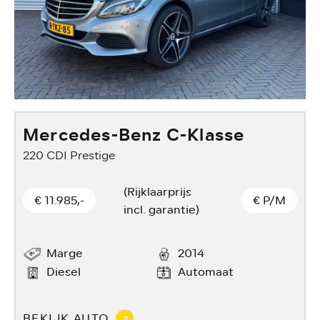
Mercedes-Benz C-Klasse
220 CDI Prestige
E
(Rijklaarprijs
€ 11.985,-
€
P/M
incl. garantie)
Marge
2014
Diesel
Automaat
BEKIJK AUTO