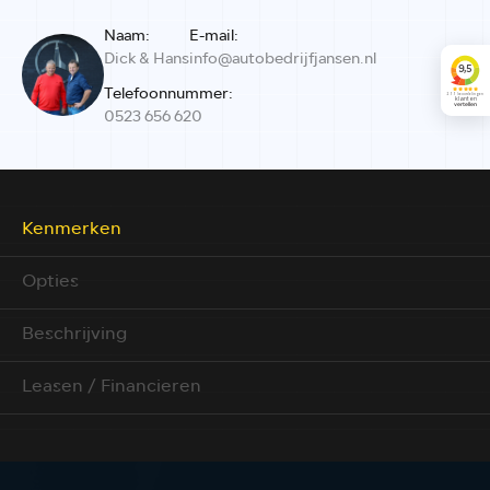
Naam:
E-mail:
Dick & Hans
info@autobedrijfjansen.nl
Telefoonnummer:
0523 656 620
Kenmerken
Opties
Beschrijving
Leasen / Financieren