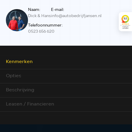
Naam:
E-mail:
Dick & Hans
info@autobedrijfjansen.nl
Telefoonnummer:
0523 656 620
Kenmerken
Opties
Beschrijving
Leasen / Financieren