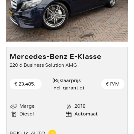
Mercedes-Benz E-Klasse
220 d Business Solution AMG
1
(Rijklaarprijs
€ 23.485,-
€
P/M
incl. garantie)
Marge
2018
Diesel
Automaat
BEKIJK AUTO