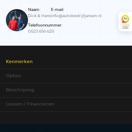
Naam:
E-mail:
Dick & Hans
info@autobedrijfjansen.nl
Telefoonnummer:
0523 656 620
Kenmerken
Opties
Beschrijving
Leasen / Financieren