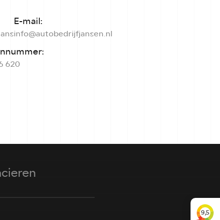
E-mail:
Hans
info@autobedrijfjansen.nl
onnummer:
6 620
ncieren