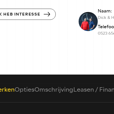
Naam:
IK HEB INTERESSE
Dick & 
Telefo
0523 65
rken
Opties
Omschrijving
Leasen / Fina