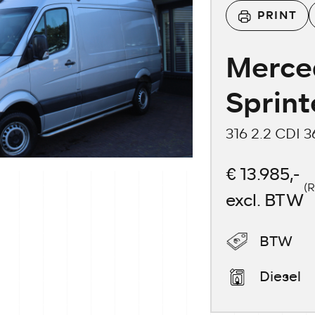
PRINT
Merce
Sprint
316 2.2 CDI 
€ 13.985,-
(R
excl. BTW
BTW
Diesel