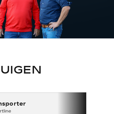
UIGEN
nsporter
tline