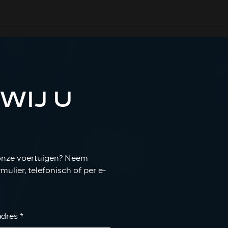
WIJ U
 onze voertuigen? Neem
ulier, telefonisch of per e-
adres
*