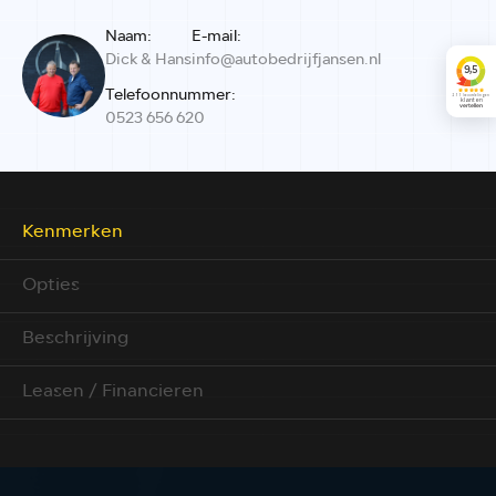
Naam:
E-mail:
Dick & Hans
info@autobedrijfjansen.nl
Telefoonnummer:
0523 656 620
Kenmerken
Opties
Beschrijving
Leasen / Financieren