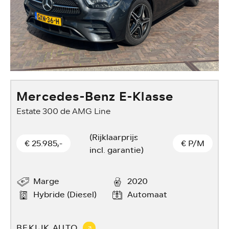
Mercedes-Benz E-Klasse
Estate 300 de AMG Line
S
(Rijklaarprijs
€ 25.985,-
€
P/M
incl. garantie)
Marge
2020
Hybride (Diesel)
Automaat
BEKIJK AUTO