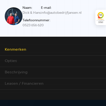
Naam:
E-mail:
Dick & Hans
info@autobedrijfjansen.nl
Telefoonnummer:
0523 656 620
Kenmerken
Opties
Beschrijving
Leasen / Financieren