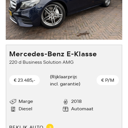
Mercedes-Benz E-Klasse
220 d Business Solution AMG
1
(Rijklaarprijs
€ 23.485,-
€
P/M
incl. garantie)
Marge
2018
Diesel
Automaat
BEKIJK AUTO