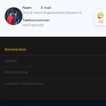
Naam:
E-mail:
Dick & Hans
info@autobedrijfjansen.nl
Telefoonnummer:
0523 656 620
Kenmerken
Opties
Beschrijving
Leasen / Financieren