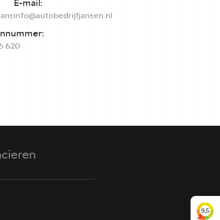
E-mail:
Hans
info@autobedrijfjansen.nl
onnummer:
6 620
ncieren