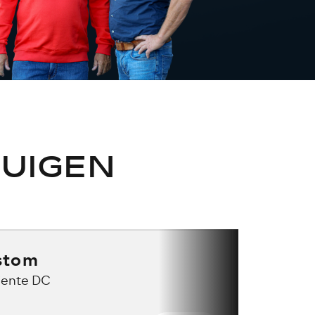
UIGEN
ustom
iente DC