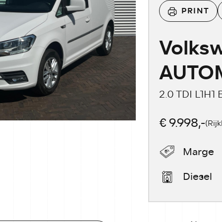
PRINT
Volks
AUTO
2.0 TDI L1H1
€ 9.998,-
(Rijk
Marge
Diesel