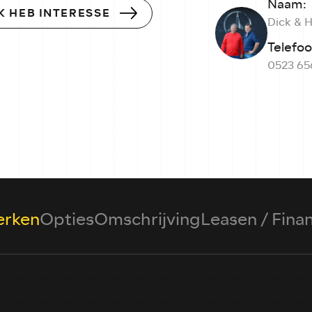
Naam:
IK HEB INTERESSE
Dick & 
Telefo
0523 65
rken
Opties
Omschrijving
Leasen / Fina