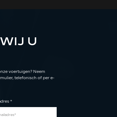
WIJ U
 onze voertuigen? Neem
ulier, telefonisch of per e-
adres
*