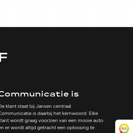
F
Communicatie is
onze kracht
De klant staat bij Jansen centraal.
Communicatie is daarbij het kernwoord. Elke
klant wordt graag voorzien van een mooie auto
en er wordt altijd getracht een oplossing te