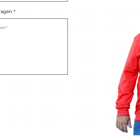
vragen
*