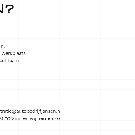
N?
en.
 werkplaats.
ast team.
.
tratie@autobedrijfjansen.nl
650292288 en wij nemen zo